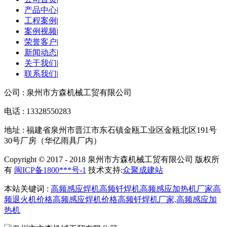
产品中心
|
工程案例
|
案例视频
|
荣誉客户
|
新闻动态
|
关于我们
|
联系我们
|
公司 : 泉州市方森机械工贸有限公司
电话 : 13328550283
地址 : 福建省泉州市晋江市东石镇金瓯工业区金瓯北区191号
30号厂房（华亿雨具厂内）
Copyright © 2017 - 2018 泉州市方森机械工贸有限公司 版权所
有
闽ICP备1800***号-1
技术支持:
众聚成建站
本站关键词 :
高频感应焊机
高频钎焊机
高频感应加热机厂家
高
频退火机价格
高频感应焊机价格
高频钎焊机厂家,
高频感应加
热机