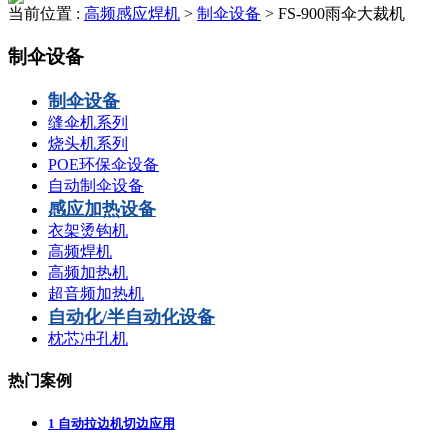
当前位置 :
高频感应焊机
>
制伞设备
>
FS-900雨伞大裁机
制伞设备
制伞设备
缝伞机系列
烧头机系列
POE环保伞设备
自动制伞设备
感应加热设备
衣架烫钩机
高频焊机
高频加热机
超音频加热机
自动化/半自动化设备
枕芯冲孔机
热门案例
1
自动拉边机切边应用