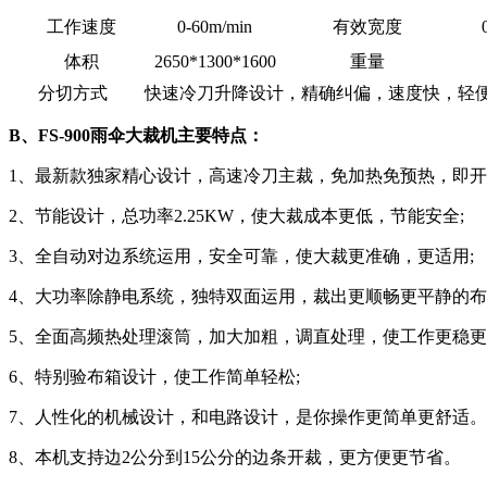
工作速度
0-60m/min
有效宽度
体积
2650*1300*1600
重量
分切方式
快速冷刀升降设计，精确纠偏，速度快，轻
B、FS-900雨伞大裁机主要特点：
1、最新款独家精心设计，高速冷刀主裁，免加热免预热，即开
2、节能设计，总功率2.25KW，使大裁成本更低，节能安全;
3、全自动对边系统运用，安全可靠，使大裁更准确，更适用;
4、大功率除静电系统，独特双面运用，裁出更顺畅更平静的布
5、全面高频热处理滚筒，加大加粗，调直处理，使工作更稳更
6、特别验布箱设计，使工作简单轻松;
7、人性化的机械设计，和电路设计，是你操作更简单更舒适。
8、本机支持边2公分到15公分的边条开裁，更方便更节省。