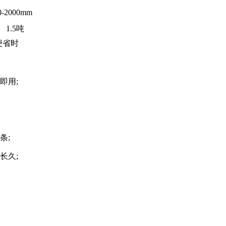
0-2000mm
1.5吨
便省时
即用;
条;
长久;