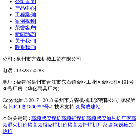
公司首页
|
产品中心
|
工程案例
|
案例视频
|
荣誉客户
|
新闻动态
|
关于我们
|
联系我们
|
公司 : 泉州市方森机械工贸有限公司
电话 : 13328550283
地址 : 福建省泉州市晋江市东石镇金瓯工业区金瓯北区191号
30号厂房（华亿雨具厂内）
Copyright © 2017 - 2018 泉州市方森机械工贸有限公司 版权所
有
闽ICP备1800***号-1
技术支持:
众聚成建站
本站关键词 :
高频感应焊机
高频钎焊机
高频感应加热机厂家
高
频退火机价格
高频感应焊机价格
高频钎焊机厂家,
高频感应加
热机