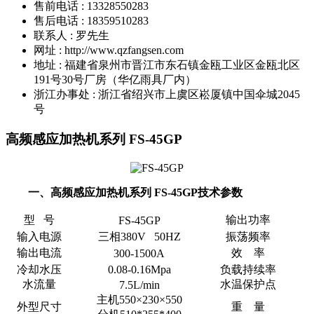
售前电话 : 13328550283
售后电话 : 18359510283
联系人 : 罗先生
网址 : http://www.qzfangsen.com
地址 : 福建省泉州市晋江市东石镇金瓯工业区金瓯北区
191号30号厂房（华亿雨具厂内）
浙江办事处 : 浙江省绍兴市上虞区崧厦镇中国伞城2045
号
高频感应加热机系列 FS-45GP
一、高频感应加热机系列 FS-45GP技术参数
型 号
输出功率
FS
-
45GP
输入电源
三相38
0V 50HZ
振荡频率
输出电流
效 率
300-1500A
冷却水压
0.08-0.16Mpa
负载持续率
水流量
水温保护点
7.5L/min
主机550×230×550
外型尺寸
重
量